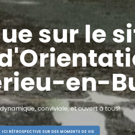
A 
Le C